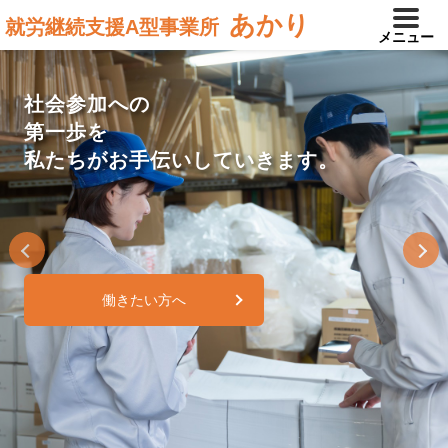
あかり
就労継続支援A型事業所
メニュー
ひとりひとりのペースで
社会参加への
あなたの能力と個性が
あなたに寄り添った
第一歩を
輝く場所を一緒に創り上げ、
社会復帰をお手伝い致します。
私たちがお手伝いしていきます。
社会復帰を応援しています。
Previous
Next
運営会社を見る
働きたい方へ